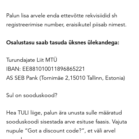
Palun lisa arvele enda ettevõtte rekvisiidid sh
registreerimise number, eraisikutel piisab nimest.
Osalustasu saab tasuda üksnes ülekandega:
Turundajate Liit MTÜ
IBAN: EE881010011896865221
AS SEB Pank (Tornimäe 2,15010 Tallinn, Estonia)
Sul on sooduskood?
Hea TULI liige, palun ära unusta sulle määratud
sooduskoodi sisestada arve esituse faasis. Vajuta
nupule “Got a discount code?”, et väli arvel