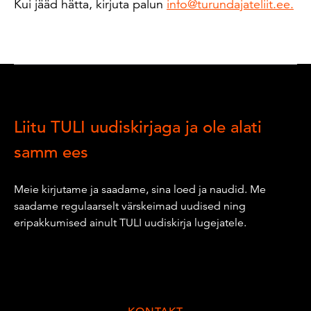
Kui jääd hätta, kirjuta palun
info@turundajateliit.ee.
Liitu TULI uudiskirjaga ja ole alati
samm ees
Meie kirjutame ja saadame, sina loed ja naudid. Me
saadame regulaarselt värskeimad uudised ning
eripakkumised ainult TULI uudiskirja lugejatele.