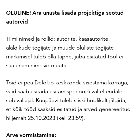
OLULINE! Ära unusta lisada projektiga seotud
autoreid
Tiimi nimed ja rollid: autorite, kaasautorite,
alalõikude tegijate ja muude oluliste tegijate
märkimisel tuleb olla täpne, juba esitatud tööl ei
saa enam nimesid muuta.
Töid ei pea Defol.io keskkonda sisestama korraga,
vaid saab esitada esitamisperioodi vältel endale
sobival ajal. Kuupäevi tuleb siiski hoolikalt jälgida,
et kõik tööd saaksid esitatud ja arved genereeritud
hiljemalt 25.10.2023 (kell 23:59).
Arve vormistamine: