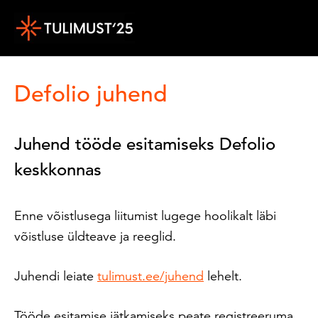
Sisesta märksõna
Defolio juhend
Juhend tööde esitamiseks Defolio
keskkonnas
Enne võistlusega liitumist lugege hoolikalt läbi
võistluse üldteave ja reeglid.
Juhendi leiate
tulimust
.ee/juhend
lehelt.
Tööde esitamise jätkamiseks peate registreeruma