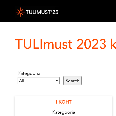
Sisesta märksõna
TULImust 2023 ko
Kategooria
I KOHT
Kategooria