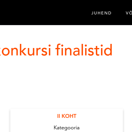
JUHEND
V
nkursi finalistid
II KOHT
Kategooria