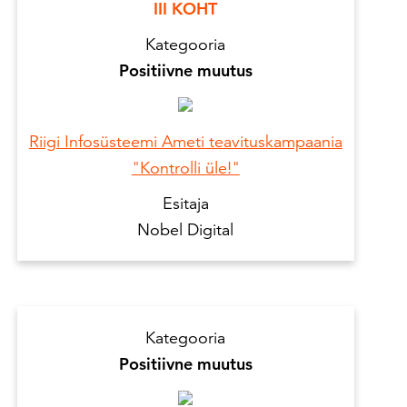
III KOHT
Kategooria
Positiivne muutus
Riigi Infosüsteemi Ameti teavituskampaania
"Kontrolli üle!"
Esitaja
Nobel Digital
Kategooria
Positiivne muutus