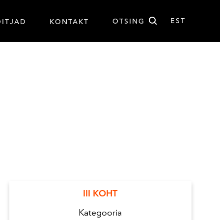
Otsi
EST
OTSING
ÕITJAD
KONTAKT
EST
III KOHT
Kategooria