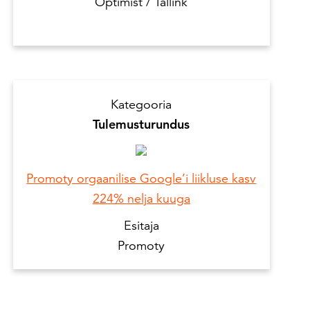
Optimist / Tallink
Kategooria
Tulemusturundus
Promoty orgaanilise Google’i liikluse kasv
224% nelja kuuga
Esitaja
Promoty