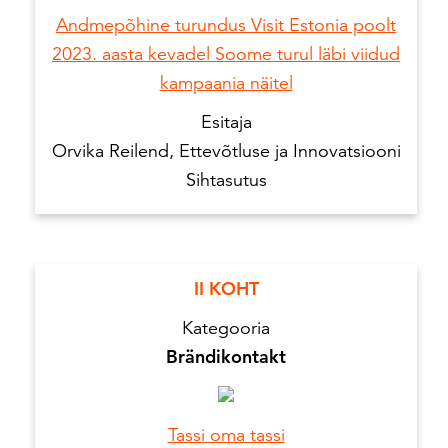
Andmepõhine turundus Visit Estonia poolt
2023. aasta kevadel Soome turul läbi viidud
kampaania näitel
Esitaja
Orvika Reilend, Ettevõtluse ja Innovatsiooni
Sihtasutus
II KOHT
Kategooria
Brändikontakt
Tassi oma tassi