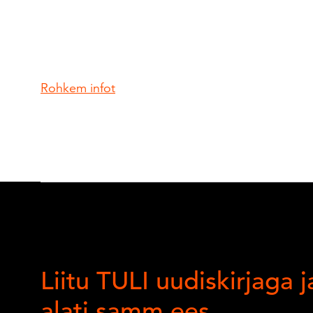
Rohkem infot
Liitu TULI uudiskirjaga j
alati samm ees