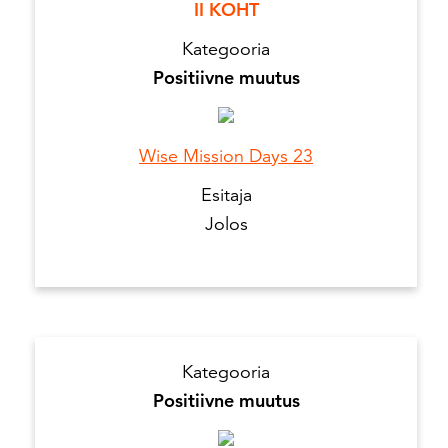
II KOHT
Kategooria
Positiivne muutus
Wise Mission Days 23
Esitaja
Jolos
Kategooria
Positiivne muutus