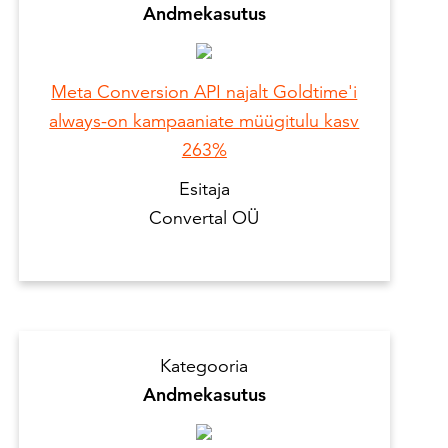
Andmekasutus
Meta Conversion API najalt Goldtime'i
always-on kampaaniate müügitulu kasv
263%
Esitaja
Convertal OÜ
Kategooria
Andmekasutus